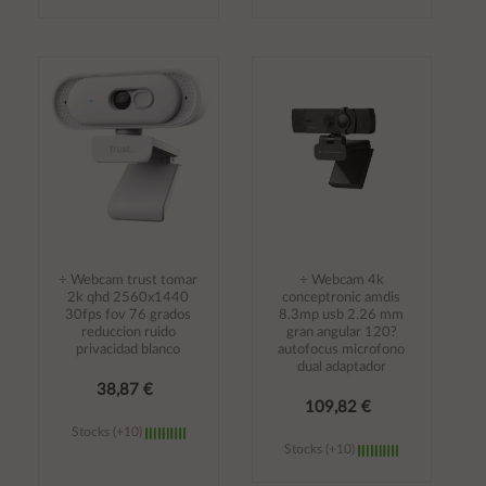
Añadir al
Añadir al
carrito
carrito
÷ Webcam trust tomar
÷ Webcam 4k
2k qhd 2560x1440
conceptronic amdis
30fps fov 76 grados
8.3mp usb 2.26 mm
reduccion ruido
gran angular 120?
privacidad blanco
autofocus microfono
dual adaptador
38,87 €
109,82 €
Stocks (+10)
Stocks (+10)