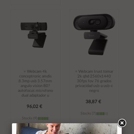
Añadir al
Añadir al
carrito
carrito
÷ Webcam 4k
÷ Webcam trust tomar
conceptronic amdis
2k qhd 2560x1440
8.3mp usb 3.57mm
30fps fov 76 grados
angulo vision 80?
privacidad usb-a usb-c
autofocus microfono
negro
dual adaptador u
38,87 €
96,02 €
Stocks (7)
Stocks (9)