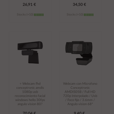
26,91 €
34,50 €
Stocks (+10)
Stocks (+10)
Añadir al
Añadir al
carrito
carrito
÷ Webcam fhd
Webcam con Microfono
conceptronic amdis
Conceptronic
1080p usb
AMDIS05B / Full HD
reconocimiento facial
720p Interpolado / Usb
windows hello 30fps
/ Foco fijo / 3.6mm /
angulo vision 80?
Angulo vision 68º
70,04 €
9,40 €