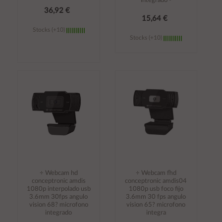
integrado -
36,92 €
15,64 €
Stocks (+10)
Stocks (+10)
Añadir al
Añadir al
carrito
carrito
÷ Webcam hd
÷ Webcam fhd
conceptronic amdis
conceptronic amdis04
1080p interpolado usb
1080p usb foco fijo
3.6mm 30fps angulo
3.6mm 30 fps angulo
vision 68? microfono
vision 65? microfono
integrado
integra