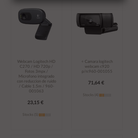
No volver a mostrar mas este aviso
carrito
carrito
Webcam Logitech HD
÷ Camara logitech
C270 / HD 720p /
webcam c920
Fotos 3mpx /
p/n:960-001055
Microfono integrado
con reduccion de ruido
71,64 €
/ Cable 1.5m / 960-
001063
Stocks (4)
23,15 €
Stocks (5)
Añadir al
Añadir al