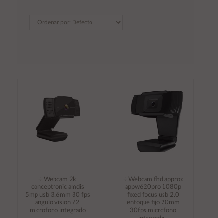
÷ Webcam 2k
÷ Webcam fhd approx
conceptronic amdis
appw620pro 1080p
5mp usb 3.6mm 30 fps
fixed focus usb 2.0
angulo vision 72
enfoque fijo 20mm
microfono integrado
30fps microfono