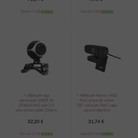
Stocks (+10)
Stocks (+10)
Añadir al
Añadir al
carrito
carrito
÷ Webcam ngs
÷ Webcam hama c-400
xpresscam 2000 2k
fhd campo de vision
2560x1440 usb 2.0
70? rotacion 360? tapa
microfono cable 150cm
para el objetivo
32,20 €
31,74 €
Stocks (+10)
Stocks (+10)