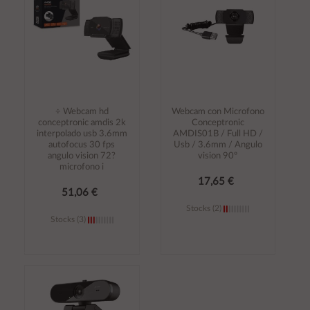
÷ Webcam hd
Webcam con Microfono
conceptronic amdis 2k
Conceptronic
interpolado usb 3.6mm
AMDIS01B / Full HD /
autofocus 30 fps
Usb / 3.6mm / Angulo
angulo vision 72?
vision 90º
microfono i
17,65 €
51,06 €
Stocks (2)
Stocks (3)
Añadir al
Añadir al
carrito
carrito