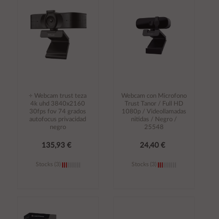
carrito
carrito
÷ Webcam trust teza
Webcam con Microfono
4k uhd 3840x2160
Trust Tanor / Full HD
30fps fov 74 grados
1080p / Videollamadas
autofocus privacidad
nitidas / Negro /
negro
25548
135,93 €
24,40 €
Stocks (3)
Stocks (3)
Añadir al
Añadir al
carrito
carrito