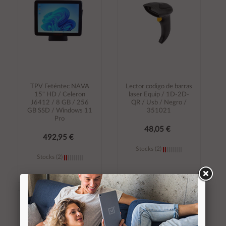
TPV Feténtec NAVA
Lector codigo de barras
15" HD / Celeron
laser Equip / 1D-2D-
J6412 / 8 GB / 256
QR / Usb / Negro /
GB SSD / Windows 11
351021
Pro
48,05 €
492,95 €
Stocks (2)
Stocks (2)
Añadir al
Añadir al
carrito
carrito