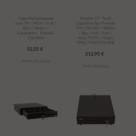
Cajon Portamonedas
Monitor 17" Tactil
Iron-70 / 44cm / 5+8 /
Capacitiva Tpv Premier
Rj11 / Negro /
TM-170 LED / WXGA
Automatico - Manual /
/ Vga / Usb / 5ms /
Caja Rota
Vesa 75x75 / Negro
TPM17TOUCHCAPB
52,55 €
212,95 €
Stocks (0)
Stocks (0)
Añadir al
Añadir al
carrito
carrito