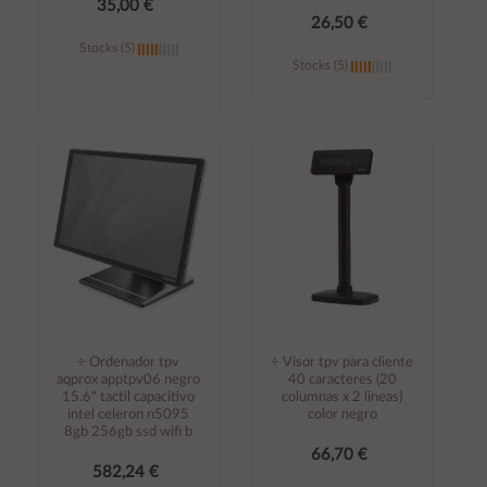
35,00 €
26,50 €
Stocks (5)
Stocks (5)
Añadir al
Añadir al
carrito
carrito
÷ Ordenador tpv
÷ Visor tpv para cliente
aqprox apptpv06 negro
40 caracteres (20
15.6" tactil capacitivo
columnas x 2 lineas)
intel celeron n5095
color negro
8gb 256gb ssd wifi b
66,70 €
582,24 €