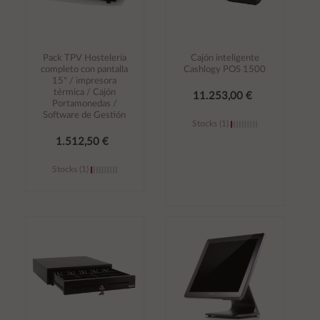
Pack TPV Hostelería
Cajón inteligente
completo con pantalla
Cashlogy POS 1500
15" / impresora
térmica / Cajón
11.253,00 €
Portamonedas /
Software de Gestión
Stocks (1)
1.512,50 €
Stocks (1)
Añadir al
Añadir al
carrito
carrito