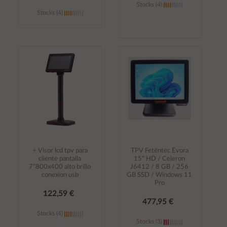
Stocks (4)
Stocks (4)
Añadir al
Añadir al
carrito
carrito
÷ Visor lcd tpv para
TPV Feténtec Évora
cliente pantalla
15" HD / Celeron
7"800x400 alto brillo
J6412 / 8 GB / 256
conexion usb
GB SSD / Windows 11
Pro
122,59 €
477,95 €
Stocks (4)
Stocks (3)