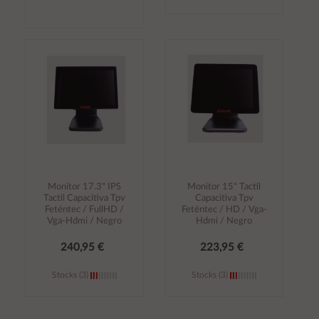
Añadir al
Añadir al
carrito
carrito
Monitor 17.3" IPS
Monitor 15" Tactil
Tactil Capacitiva Tpv
Capacitiva Tpv
Feténtec / FullHD /
Feténtec / HD / Vga-
Vga-Hdmi / Negro
Hdmi / Negro
240,95 €
223,95 €
Stocks (3)
Stocks (3)