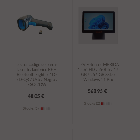
Añadir al
Añadir al
carrito
carrito
Lector codigo de barras
TPV Feténtec MERIDA
laser Inalambrico RF +
15.6" HD / i5-8th / 16
Bluetooth Eightt / 1D-
GB / 256 GB SSD /
2D-QR / Usb / Negro /
Windows 11 Pro
ESC-2DW
568,95 €
48,05 €
Stocks (2)
Stocks (3)
Añadir al
Añadir al
carrito
carrito