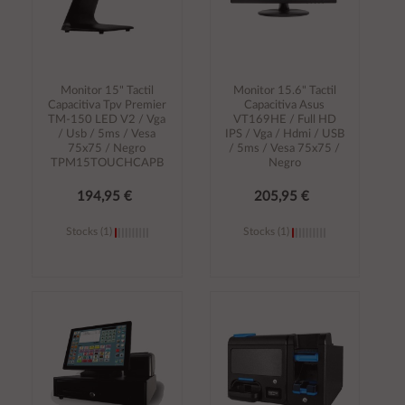
Monitor 15" Tactil
Monitor 15.6" Tactil
Capacitiva Tpv Premier
Capacitiva Asus
TM-150 LED V2 / Vga
VT169HE / Full HD
/ Usb / 5ms / Vesa
IPS / Vga / Hdmi / USB
75x75 / Negro
/ 5ms / Vesa 75x75 /
TPM15TOUCHCAPB
Negro
194,95 €
205,95 €
Stocks (1)
Stocks (1)
Añadir al
Añadir al
carrito
carrito