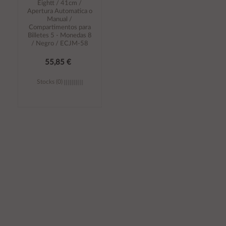
Eightt / 41cm /
Apertura Automatica o
Manual /
Compartimentos para
Billetes 5 - Monedas 8
/ Negro / ECJM-58
55,85 €
Stocks (0)
Añadir al
carrito