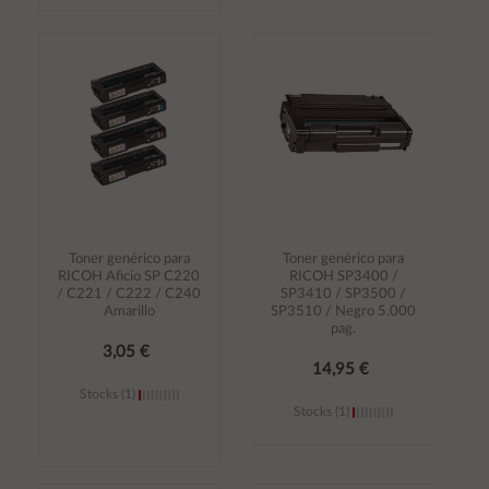
Añadir al
Añadir al
carrito
carrito
Toner genérico para
Toner genérico para
RICOH Aficio SP C220
RICOH SP3400 /
/ C221 / C222 / C240
SP3410 / SP3500 /
Amarillo
SP3510 / Negro 5.000
pag.
3,05 €
14,95 €
Stocks (1)
Stocks (1)
Añadir al
Añadir al