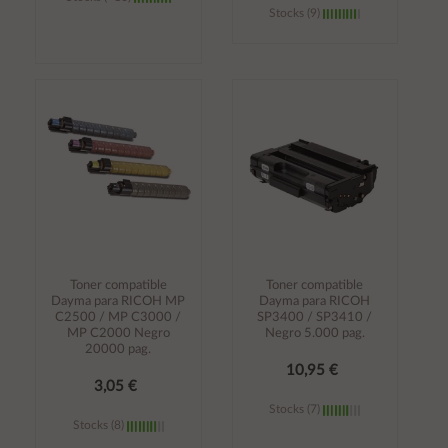
Stocks (9)
Añadir al
Añadir al
carrito
carrito
Toner compatible
Toner compatible
Dayma para RICOH MP
Dayma para RICOH
C2500 / MP C3000 /
SP3400 / SP3410 /
MP C2000 Negro
Negro 5.000 pag.
20000 pag.
10,95 €
3,05 €
Stocks (7)
Stocks (8)