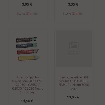
3,05 €
3,05 €
Stocks (2)
Stocks (2)
Añadir al
Añadir al
carrito
carrito
Toner compatible
Toner compatible DBT
Dayma para RICOH MP
para RICOH SP3400 /
C2050 / C2550 /
SP3410 / Negro 5000
C2030 / C2530 Negro
pag.
10000 pag.
11,95 €
14,40 €