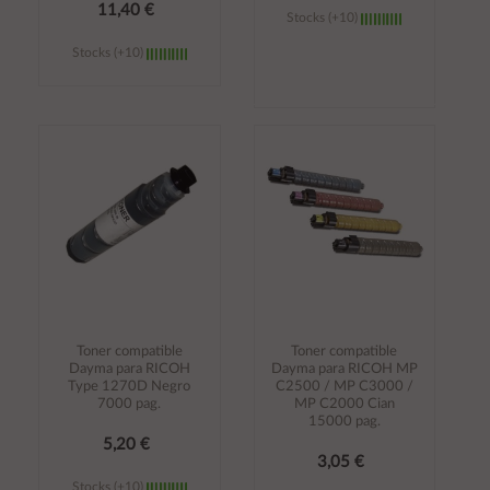
11,40 €
Stocks (+10)
Stocks (+10)
Añadir al
Añadir al
carrito
carrito
Toner compatible
Toner compatible
Dayma para RICOH
Dayma para RICOH MP
Type 1270D Negro
C2500 / MP C3000 /
7000 pag.
MP C2000 Cian
15000 pag.
5,20 €
3,05 €
Stocks (+10)