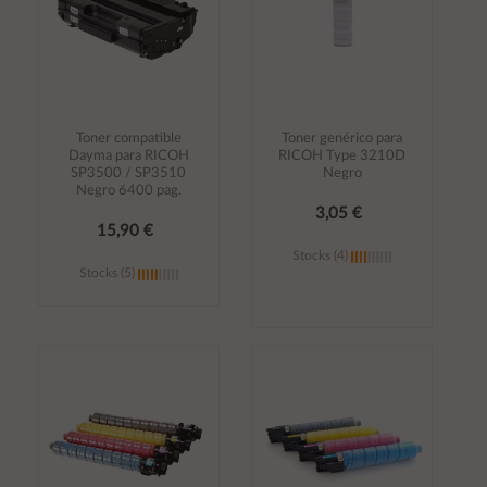
Toner compatible
Toner genérico para
Dayma para RICOH
RICOH Type 3210D
SP3500 / SP3510
Negro
Negro 6400 pag.
3,05 €
15,90 €
Stocks (4)
Stocks (5)
Añadir al
Añadir al
carrito
carrito