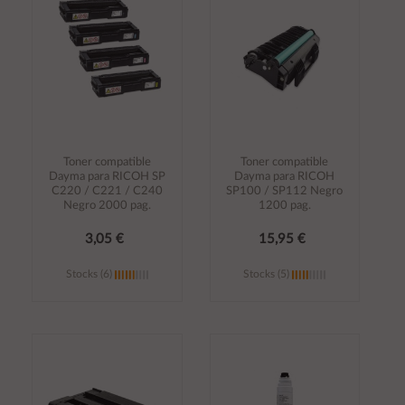
carrito
carrito
Toner compatible
Toner compatible
Dayma para RICOH SP
Dayma para RICOH
C220 / C221 / C240
SP100 / SP112 Negro
Negro 2000 pag.
1200 pag.
3,05 €
15,95 €
Stocks (6)
Stocks (5)
Añadir al
Añadir al
carrito
carrito