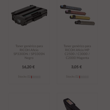
carrito
carrito
Toner genérico para
Toner genérico para
RICOH Aficio
RICOH Aficio MP
SP330DN / SP330SN
C2500 / C3000 /
Negro
C2000 Magenta
16,20 €
3,05 €
Stocks (1)
Stocks (1)
Añadir al
Añadir al
carrito
carrito