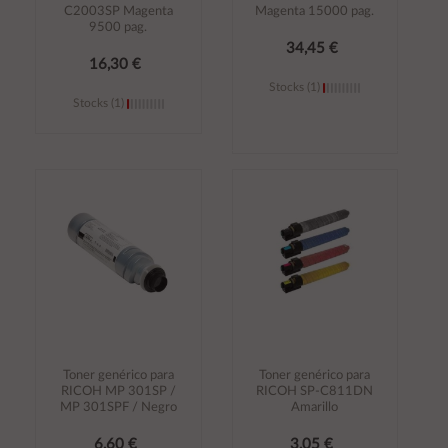
C2003SP Magenta
Magenta 15000 pag.
9500 pag.
34,45 €
16,30 €
Stocks (1)
Stocks (1)
Añadir al
Añadir al
carrito
carrito
Toner genérico para
Toner genérico para
RICOH MP 301SP /
RICOH SP-C811DN
MP 301SPF / Negro
Amarillo
6,60 €
3,05 €