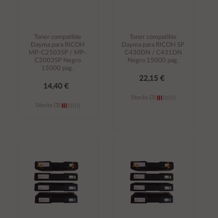
Toner compatible
Toner compatible
Dayma para RICOH
Dayma para RICOH SP
MP-C2503SP / MP-
C430DN / C431DN
C2003SP Negro
Negro 15000 pag.
15000 pag.
22,15 €
14,40 €
Stocks (3)
Stocks (3)
Añadir al
Añadir al
carrito
carrito