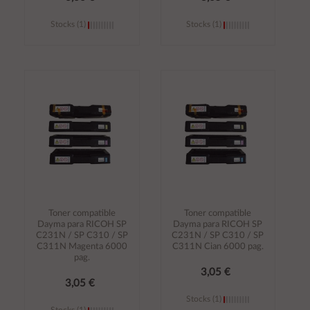
Stocks (1)
Stocks (1)
Añadir al
Añadir al
carrito
carrito
Toner compatible
Toner compatible
Dayma para RICOH SP
Dayma para RICOH SP
C231N / SP C310 / SP
C231N / SP C310 / SP
C311N Magenta 6000
C311N Cian 6000 pag.
pag.
3,05 €
3,05 €
Stocks (1)
Stocks (1)