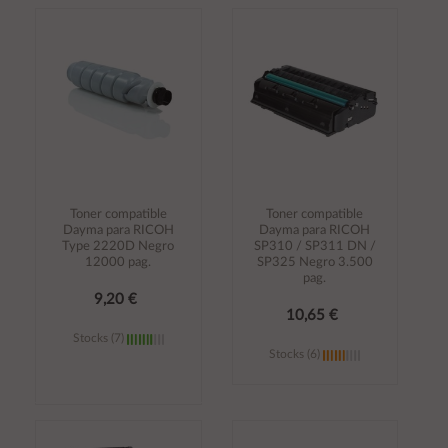
Añadir al
Añadir al
carrito
carrito
Toner compatible
Toner compatible
Dayma para RICOH
Dayma para RICOH
Type 2220D Negro
SP310 / SP311 DN /
12000 pag.
SP325 Negro 3.500
pag.
9,20 €
10,65 €
Stocks (7)
Stocks (6)
Añadir al
Añadir al