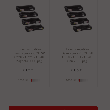
carrito
carrito
Toner compatible
Toner compatible
Dayma para RICOH SP
Dayma para RICOH SP
C220 / C221 / C240
C220 / C221 / C240
Magenta 2000 pag.
Cian 2000 pag.
3,05 €
3,05 €
Stocks (1)
Stocks (1)
Añadir al
Añadir al
carrito
carrito