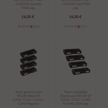
MP-C2503SP / MP-
MP-C2503SP / MP-
C2003SP Amarillo
C2003SP Cian 9500
9500 pag.
pag.
16,30 €
16,30 €
Stocks (2)
Stocks (2)
Añadir al
Añadir al
carrito
carrito
Toner genérico para
Toner compatible
RICOH Aficio SP
Dayma para RICOH SP
C220/ C221 / C222 /
C220 / C221 / C240
C240 Magenta
Amarillo 2000 pag.