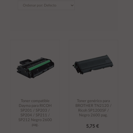
Toner compatible
Toner genérico para
Dayma para RICOH
BROTHER TN2120 /
SP201 / SP203 /
Ricoh SP1200SF /
SP204 / SP211 /
Negro 2600 pag.
SP212 Negro 2600
pag.
5,75 €