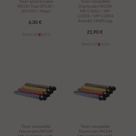
Toner genérico para
Toner compatible
RICOH Type SP230 /
Dayma para RICOH
SP230H / Negro
MP-C3003 / MP-
C3503 / MP-C3004
Amarillo 18000 pag.
6,30 €
21,90 €
Stocks (2)
Stocks (2)
Añadir al
Añadir al
carrito
carrito
Toner compatible
Toner compatible
Dayma para RICOH
Dayma para RICOH