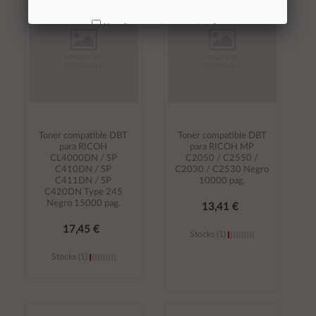
carrito
carrito
No volver a mostrar mas este aviso
Toner compatible DBT
Toner compatible DBT
para RICOH
para RICOH MP
CL4000DN / SP
C2050 / C2550 /
C410DN / SP
C2030 / C2530 Negro
C411DN / SP
10000 pag.
C420DN Type 245
Negro 15000 pag.
13,41 €
17,45 €
Stocks (1)
Stocks (1)
Añadir al
Añadir al