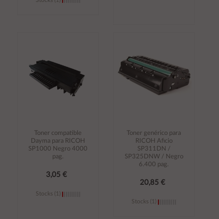
Añadir al
Añadir al
carrito
carrito
Toner compatible
Toner genérico para
Dayma para RICOH
RICOH Aficio
SP1000 Negro 4000
SP311DN /
pag.
SP325DNW / Negro
6.400 pag.
3,05 €
20,85 €
Stocks (1)
Stocks (1)