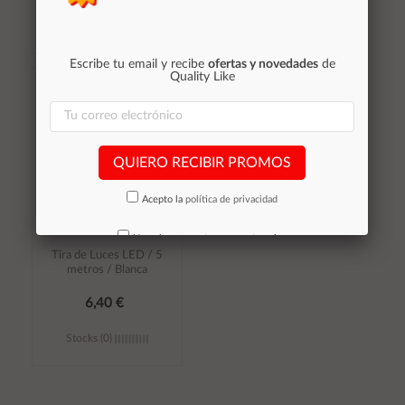
Stocks (0)
Stocks (0)
Escribe tu email y recibe
ofertas y novedades
de
Añadir al
Añadir al
Quality Like
carrito
carrito
QUIERO RECIBIR PROMOS
Acepto la
política de privacidad
No volver a mostrar mas este aviso
Tira de Luces LED / 5
metros / Blanca
6,40 €
Stocks (0)
Añadir al