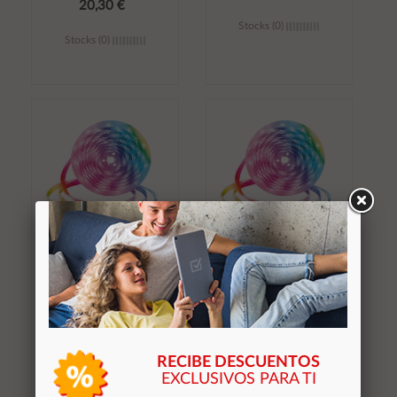
20,30 €
Stocks (0)
Stocks (0)
Añadir al
Añadir al
carrito
carrito
Tira de Luces LED / 5
Tira de Luces LED / 3
metros / RGB / Control
metros / RGB / Control
Remoto / Resistente al
Remoto / Resistente al
Agua (IP20) / MTK /
Agua (IP20) / MTK /
NR9368
NR9367
RECIBE DESCUENTOS
8,30 €
6,30 €
EXCLUSIVOS PARA TI