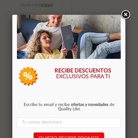
Stocks (+10)
Añadir al
Añadir al
carrito
carrito
RECIBE DESCUENTOS
EXCLUSIVOS PARA TI
Suscribirse
Escribe tu email y recibe
ofertas y novedades
de
Quality Like
Acepto la
política de privacidad