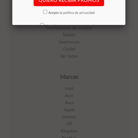
QUIERO RECIBIR PROMOS
Categorías
Acepto la
política de privacidad
Equipos de Ocasión
No volver a mostrar mas este aviso
Smartphones de ocasión
Tablets
Impresoras
Outlet
Ver todas
Marcas
Intel
Acer
Asus
Apple
Lenovo
HP
Kingston