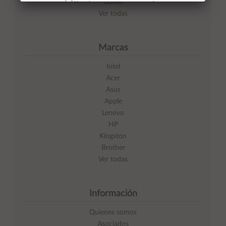
Outlet
No volver a mostrar mas este aviso
Ver todas
Marcas
Intel
Acer
Asus
Apple
Lenovo
HP
Kingston
Brother
Ver todas
Información
Quienes somos
Asociados