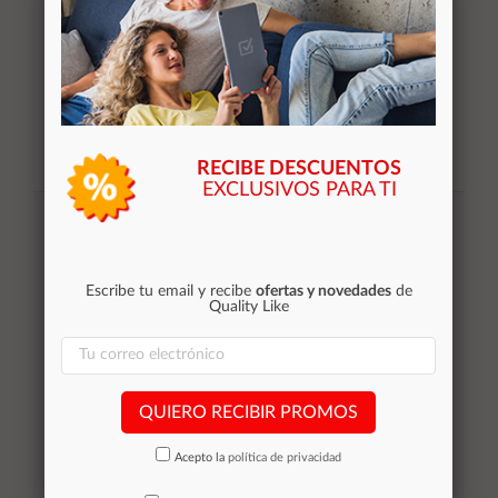
RECIBE DESCUENTOS
EXCLUSIVOS PARA TI
Suscribirse
Acepto la
política de privacidad
Escribe tu email y recibe
ofertas y novedades
de
Quality Like
Categorías
Equipos de Ocasión
QUIERO RECIBIR PROMOS
Smartphones de ocasión
Tablets
Acepto la
política de privacidad
Impresoras