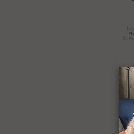
Car
Phd
2.5x0