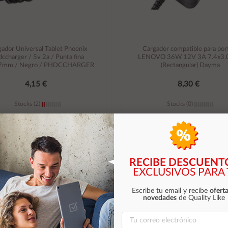
gador Universal Tablet Phoenix
Cargador compatible para port
ccharger / 5v 2a / Punta fina
LENOVO 36W 12V 3A 7.4x3.
7mm / Negro / PHDCCHARGER
(Rectangular) Dayma
4,15 €
8,30 €
Stocks (2)
Stocks (0)
Añadir al carrito
Añadir al carrito
RECIBE DESCUENT
EXCLUSIVOS PARA 
Escribe tu email y recibe
oferta
novedades
de Quality Like