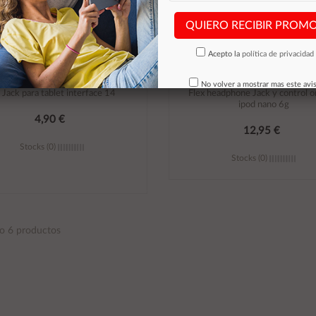
QUIERO RECIBIR PROM
Acepto la
política de privacidad
No volver a mostrar mas este avi
 Jack para tablet interface 14
Flex headphone Jack y control or
ipod nano 6g
4,90 €
12,95 €
Stocks (0)
Stocks (0)
Añadir al carrito
Añadir al carrito
o 6 productos