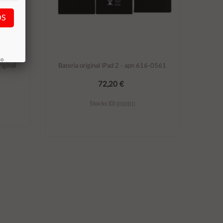
OS
so
iginal
Bateria original iPad 2 - apn 616-0561
72,20 €
Stocks (0)
Añadir al carrito