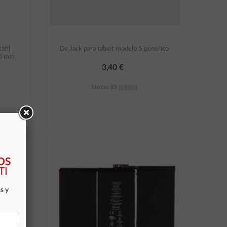
átil
Dc Jack para tablet modelo 5 generico
0 mm
3,40 €
Stocks (0)
Añadir al carrito
OS
TI
s y