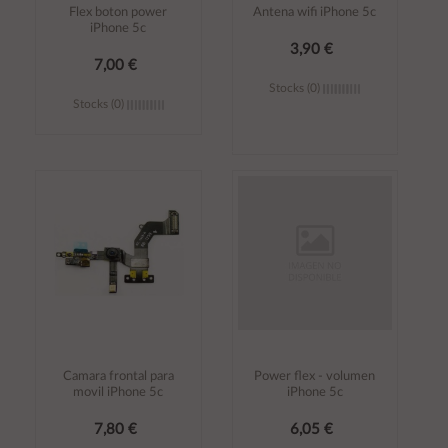
Flex boton power
Antena wifi iPhone 5c
iPhone 5c
3,90 €
7,00 €
Stocks (0)
Stocks (0)
Añadir al
Añadir al
carrito
carrito
Camara frontal para
Power flex - volumen
movil iPhone 5c
iPhone 5c
7,80 €
6,05 €