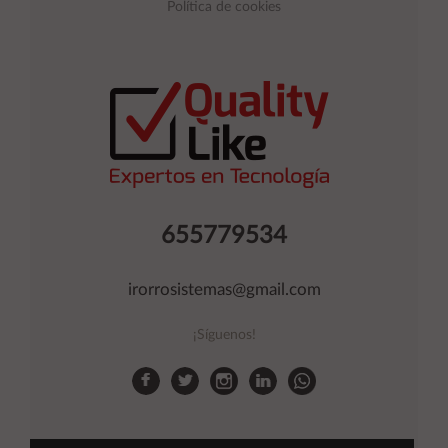
Política de cookies
655779534
irorrosistemas@gmail.com
¡Síguenos!