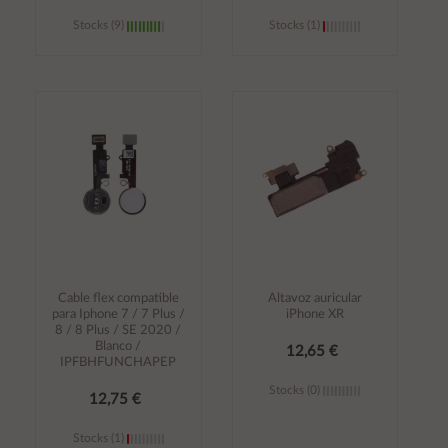
Stocks (9)
Stocks (1)
Añadir al
Añadir al
carrito
carrito
Cable flex compatible
Altavoz auricular
para Iphone 7 / 7 Plus /
iPhone XR
8 / 8 Plus / SE 2020 /
Blanco /
12,65 €
IPFBHFUNCHAPEP
Stocks (0)
12,75 €
Stocks (1)