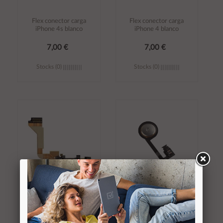
Flex conector carga
Flex conector carga
iPhone 4s blanco
iPhone 4 blanco
7,00 €
7,00 €
Stocks (0)
Stocks (0)
Añadir al
Añadir al
carrito
carrito
Flex conector carga
Flex boton home
iPhone 4 negro
iPhone 4s