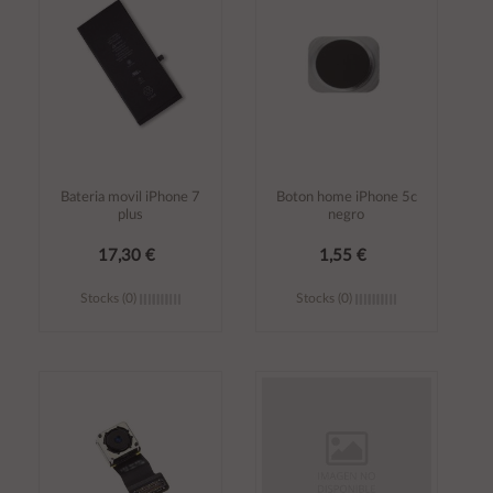
carrito
carrito
Bateria movil iPhone 7
Boton home iPhone 5c
plus
negro
17,30 €
1,55 €
Stocks (0)
Stocks (0)
Añadir al
Añadir al
carrito
carrito