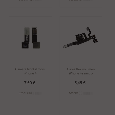
Añadir al
Añadir al
carrito
carrito
Camara frontal movil
Cable flex volumen
iPhone 4
iPhone 4s negro
7,50 €
5,45 €
Stocks (0)
Stocks (0)
Añadir al
Añadir al