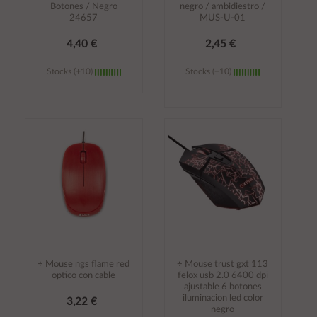
Botones / Negro
negro / ambidiestro /
24657
MUS-U-01
4,40 €
2,45 €
Stocks (+10)
Stocks (+10)
Añadir al
Añadir al
carrito
carrito
÷ Mouse ngs flame red
÷ Mouse trust gxt 113
optico con cable
felox usb 2.0 6400 dpi
ajustable 6 botones
iluminacion led color
3,22 €
negro