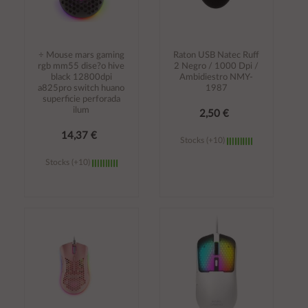
÷ Mouse mars gaming
Raton USB Natec Ruff
rgb mm55 dise?o hive
2 Negro / 1000 Dpi /
black 12800dpi
Ambidiestro NMY-
a825pro switch huano
1987
superficie perforada
ilum
2,50 €
14,37 €
Stocks (+10)
Stocks (+10)
Añadir al
Añadir al
carrito
carrito