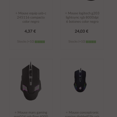
÷ Mouse equip usb-c
÷ Mouse logitech g203
245116 compacto
lightsync rgb 8000dpi
color negro
6 botones color negro
4,37 €
24,03 €
Stocks (+10)
Stocks (+10)
Añadir al
Añadir al
carrito
carrito
÷ Mouse mars gaming
÷ Mouse conceptronic
mm024 rgb flow 4000
gaming djebbel03b usb