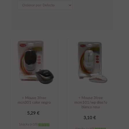
÷ Mouse 3free
÷ Mouse 3free
mcn301 color negro
mcm101/wp dise?o
blanco rosa
5,29 €
3,10 €
Stocks (+10)