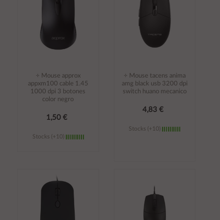
÷ Mouse approx
÷ Mouse tacens anima
appxm100 cable 1.45
amg black usb 3200 dpi
1000 dpi 3 botones
switch huano mecanico
color negro
4,83 €
1,50 €
Stocks (+10)
Stocks (+10)
Añadir al
Añadir al
carrito
carrito