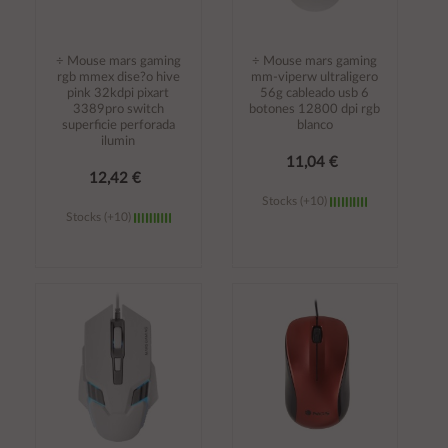
÷ Mouse mars gaming
÷ Mouse mars gaming
rgb mmex dise?o hive
mm-viperw ultraligero
pink 32kdpi pixart
56g cableado usb 6
3389pro switch
botones 12800 dpi rgb
superficie perforada
blanco
ilumin
11,04 €
12,42 €
Stocks (+10)
Stocks (+10)
Añadir al
Añadir al
carrito
carrito