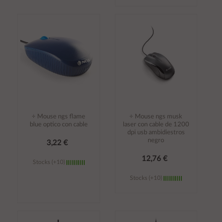
Añadir al
Añadir al
carrito
carrito
÷ Mouse ngs flame
÷ Mouse ngs musk
blue optico con cable
laser con cable de 1200
dpi usb ambidiestros
negro
3,22 €
12,76 €
Stocks (+10)
Stocks (+10)
Añadir al
Añadir al