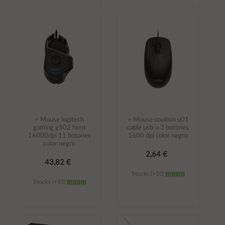
Añadir al
Añadir al
carrito
carrito
÷ Mouse logitech
÷ Mouse coolbox u01
gaming g502 hero
cable usb-a 3 botones
16000dpi 11 botones
1600 dpi color negro
color negro
2,64 €
43,82 €
Stocks (+10)
Stocks (+10)
Añadir al
Añadir al