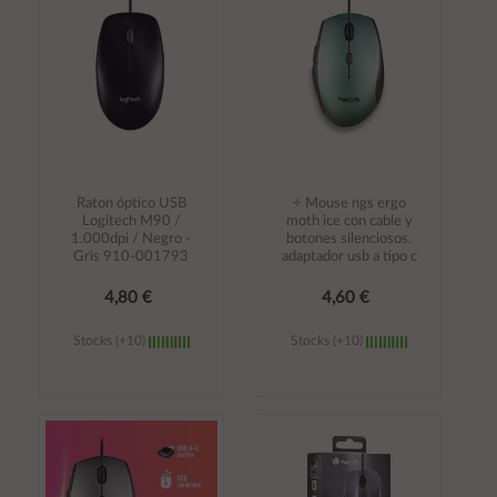
carrito
carrito
Raton óptico USB
÷ Mouse ngs ergo
Logitech M90 /
moth ice con cable y
1.000dpi / Negro -
botones silenciosos.
Gris 910-001793
adaptador usb a tipo c
4,80 €
4,60 €
Stocks (+10)
Stocks (+10)
Añadir al
Añadir al
carrito
carrito