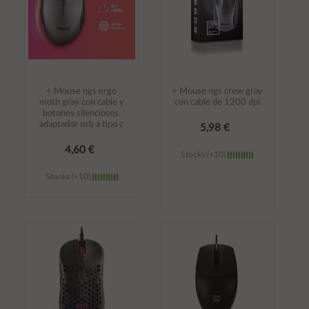
÷ Mouse ngs ergo
÷ Mouse ngs crew gray
moth gray con cable y
con cable de 1200 dpi
botones silenciosos.
adaptador usb a tipo c
5,98 €
4,60 €
Stocks (+10)
Stocks (+10)
Añadir al
Añadir al
carrito
carrito