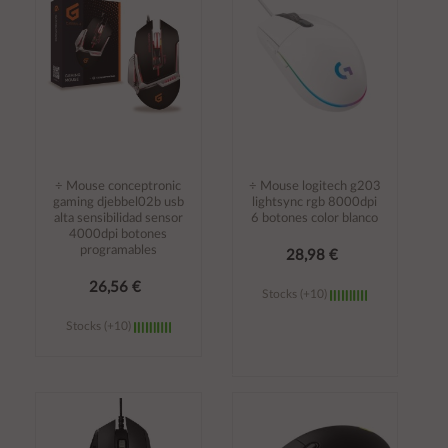
carrito
carrito
÷ Mouse conceptronic
÷ Mouse logitech g203
gaming djebbel02b usb
lightsync rgb 8000dpi
alta sensibilidad sensor
6 botones color blanco
4000dpi botones
programables
28,98 €
26,56 €
Stocks (+10)
Stocks (+10)
Añadir al
Añadir al
carrito
carrito