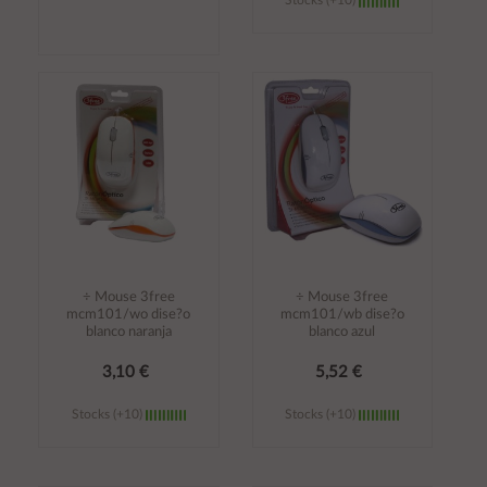
Stocks (+10)
Añadir al
Añadir al
carrito
carrito
÷ Mouse 3free
÷ Mouse 3free
mcm101/wo dise?o
mcm101/wb dise?o
blanco naranja
blanco azul
3,10 €
5,52 €
Stocks (+10)
Stocks (+10)