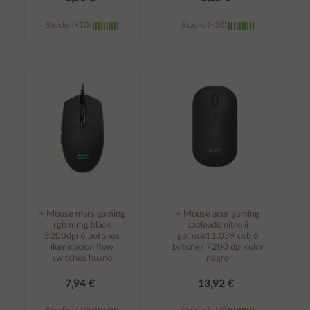
Stocks (+10)
Stocks (+10)
Añadir al
Añadir al
carrito
carrito
÷ Mouse mars gaming
÷ Mouse acer gaming
rgb mmg black
cableado nitro ii
3200dpi 6 botones
gp.mce11.039 usb 6
iluminacion flow
botones 7200 dpi color
switches huano
negro
7,94 €
13,92 €