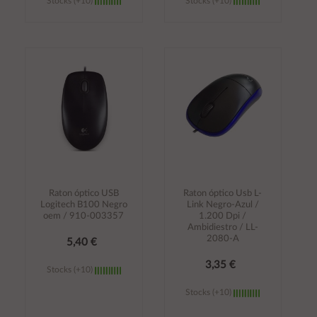
Stocks (+10)
Stocks (+10)
Añadir al
Añadir al
carrito
carrito
Raton óptico USB
Raton óptico Usb L-
Logitech B100 Negro
Link Negro-Azul /
oem / 910-003357
1.200 Dpi /
Ambidiestro / LL-
2080-A
5,40 €
3,35 €
Stocks (+10)
Stocks (+10)