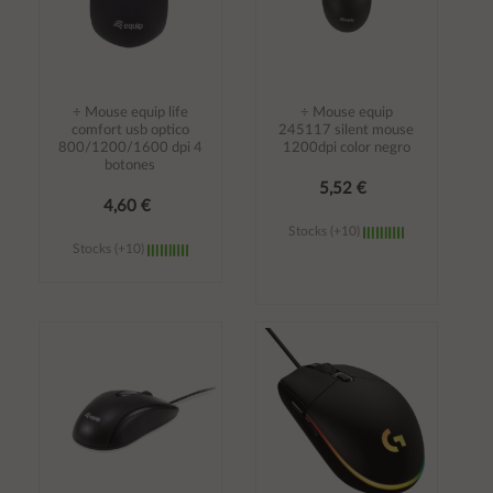
÷ Mouse equip life
÷ Mouse equip
comfort usb optico
245117 silent mouse
800/1200/1600 dpi 4
1200dpi color negro
botones
5,52 €
4,60 €
Stocks (+10)
Stocks (+10)
Añadir al
Añadir al
carrito
carrito