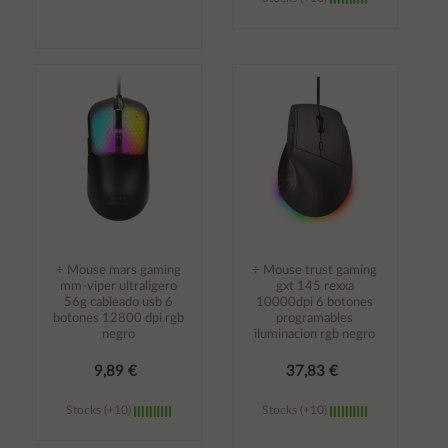
Añadir al
Añadir al
carrito
carrito
÷ Mouse mars gaming
÷ Mouse trust gaming
mm-viper ultraligero
gxt 145 rexxa
56g cableado usb 6
10000dpi 6 botones
botones 12800 dpi rgb
programables
negro
iluminacion rgb negro
9,89 €
37,83 €
Stocks (+10)
Stocks (+10)