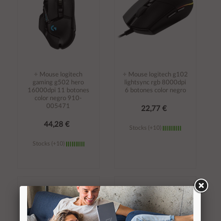
÷ Mouse logitech
÷ Mouse logitech g102
gaming g502 hero
lightsync rgb 8000dpi
16000dpi 11 botones
6 botones color negro
color negro 910-
005471
22,77 €
44,28 €
Stocks (+10)
Stocks (+10)
Añadir al
Añadir al
carrito
carrito