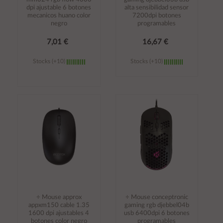
dpi ajustable 6 botones
alta sensibilidad sensor
mecanicos huano color
7200dpi botones
negro
programables
7,01 €
16,67 €
Stocks (+10)
Stocks (+10)
Añadir al
Añadir al
carrito
carrito
÷ Mouse approx
÷ Mouse conceptronic
appxm150 cable 1.35
gaming rgb djebbel04b
1600 dpi ajustables 4
usb 6400dpi 6 botones
botones color negro
programables