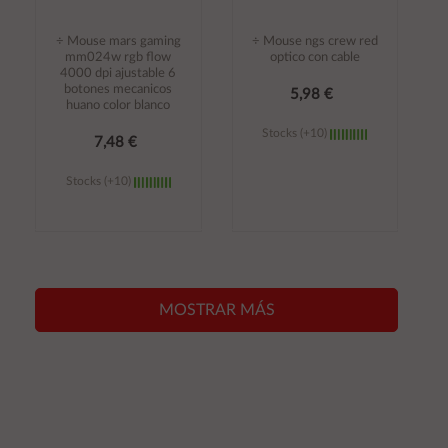
÷ Mouse mars gaming
÷ Mouse ngs crew red
mm024w rgb flow
optico con cable
4000 dpi ajustable 6
botones mecanicos
5,98 €
huano color blanco
Stocks (+10)
7,48 €
Stocks (+10)
Añadir al
Añadir al
carrito
carrito
MOSTRAR MÁS