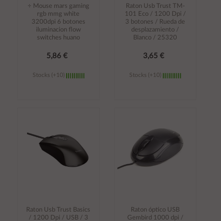
÷ Mouse mars gaming
Raton Usb Trust TM-
rgb mmg white
101 Eco / 1200 Dpi /
3200dpi 6 botones
3 botones / Rueda de
iluminacion flow
desplazamiento /
switches huano
Blanco / 25320
5,86 €
3,65 €
Stocks (+10)
Stocks (+10)
Añadir al
Añadir al
carrito
carrito
Raton Usb Trust Basics
Raton óptico USB
/ 1200 Dpi / USB / 3
Gembird 1000 dpi /