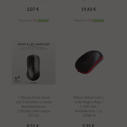
2,07 €
19,43 €
Stocks (+10)
Stocks (+10)
Añadir al
Añadir al
carrito
carrito
÷ Mouse trust carve
Raton óptico Usb L-
usb 3 botones y rueda
Link Negro-Rojo /
desplazamiento
1.200 Dpi /
1200dpi color negro
Ambidiestro / LL-
23733
2080-R
8,51 €
3,35 €