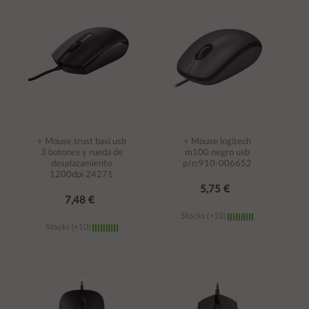
Añadir al
Añadir al
carrito
carrito
÷ Mouse trust basi usb
÷ Mouse logitech
3 botones y rueda de
m100 negro usb
desplazamiento
p/n:910-006652
1200dpi 24271
5,75 €
7,48 €
Stocks (+10)
Stocks (+10)
Añadir al
Añadir al
carrito
carrito