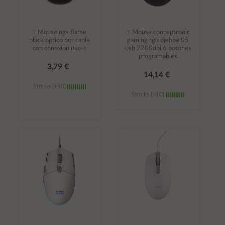
÷ Mouse ngs flame
÷ Mouse conceptronic
black optico por cable
gaming rgb djebbel05
con conexion usb-c
usb 7200dpi 6 botones
programables
3,79 €
14,14 €
Stocks (+10)
Stocks (+10)
Añadir al
Añadir al
carrito
carrito