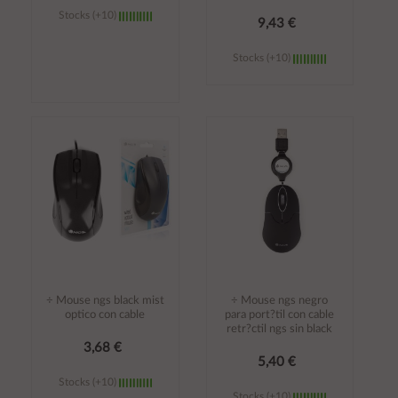
Stocks (+10)
9,43 €
Stocks (+10)
Añadir al
Añadir al
carrito
carrito
÷ Mouse ngs black mist
÷ Mouse ngs negro
optico con cable
para port?til con cable
retr?ctil ngs sin black
3,68 €
5,40 €
Stocks (+10)
Stocks (+10)