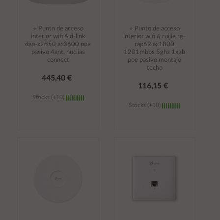
÷ Punto de acceso
÷ Punto de acceso
interior wifi 6 d-link
interior wifi 6 ruijie rg-
dap-x2850 ac3600 poe
rap62 ax1800
pasivo 4ant. nuclias
1201mbps 5ghz 1xgb
connect
poe pasivo montaje
techo
445,40 €
116,15 €
Stocks (+10)
Stocks (+10)
Añadir al
Añadir al
carrito
carrito