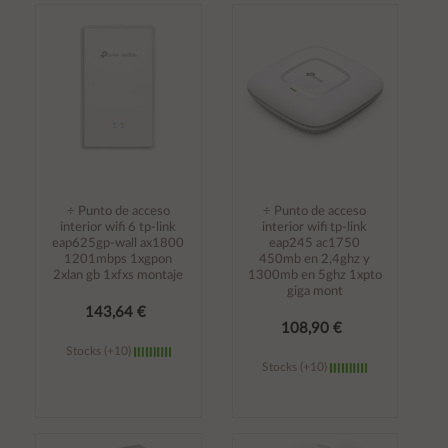
Añadir al
Añadir al
carrito
carrito
÷ Punto de acceso
÷ Punto de acceso
interior wifi 6 tp-link
interior wifi tp-link
eap625gp-wall ax1800
eap245 ac1750
1201mbps 1xgpon
450mb en 2,4ghz y
2xlan gb 1xfxs montaje
1300mb en 5ghz 1xpto
giga mont
143,64 €
108,90 €
Stocks (+10)
Stocks (+10)
Añadir al
Añadir al