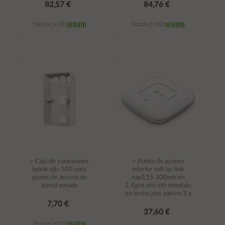
82,57 €
84,76 €
Stocks (+10)
Stocks (+10)
Añadir al
Añadir al
carrito
carrito
÷ Caja de conexiones
÷ Punto de acceso
tplink ojb-100 para
interior wifi tp-link
punos de acceso de
eap115 300mb en
pared omada
2,4ghz pto eth montaje
en techo poe pasivo 2 a
7,70 €
37,60 €
Stocks (+10)