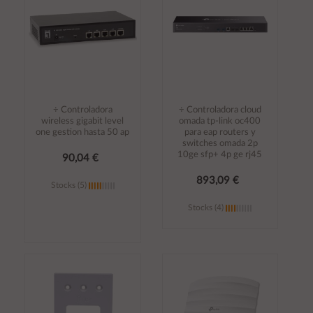
÷ Controladora
÷ Controladora cloud
wireless gigabit level
omada tp-link oc400
one gestion hasta 50 ap
para eap routers y
switches omada 2p
10ge sfp+ 4p ge rj45
90,04 €
893,09 €
Stocks (5)
Stocks (4)
Añadir al
Añadir al
carrito
carrito