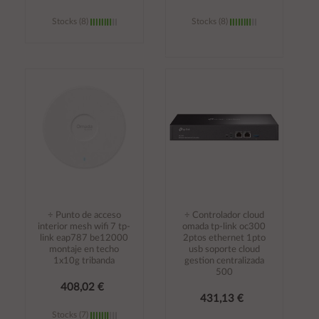
Stocks (8)
Stocks (8)
Añadir al
Añadir al
carrito
carrito
÷ Punto de acceso
÷ Controlador cloud
interior mesh wifi 7 tp-
omada tp-link oc300
link eap787 be12000
2ptos ethernet 1pto
montaje en techo
usb soporte cloud
1x10g tribanda
gestion centralizada
500
408,02 €
431,13 €
Stocks (7)