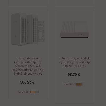
Añadir al
Añadir al
carrito
carrito
÷ Punto de acceso
÷ Terminal gpon tp-link
interior wifi 7 tp-link
xgz030 xgs-pon sfu 1p
omada eap775-wall
10g/2.5g/1g lan
be9300 triband 2x2.5g
3xrj45 gb poe++ clou
95,79 €
300,26 €
Stocks (6)
Stocks (6)