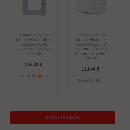
÷ Punto de acceso
÷ Punto de acceso
interior wifi 6 ruijie rg-
interior wifi tp-link
rap1260 ax3000
festa f52 ac1750
2401mbps 5ghz 5xgb
dualband 1300mbps
poe pasivo
5ghz mu-mimo 2xlan
gb poe
137,31 €
111,44 €
Stocks (4)
Stocks (4)
Añadir al
Añadir al
carrito
carrito
MOSTRAR MÁS