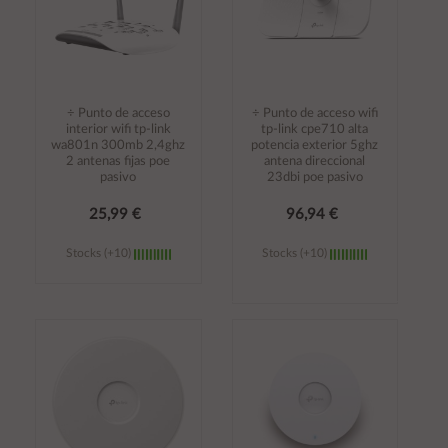
÷ Punto de acceso
÷ Punto de acceso wifi
interior wifi tp-link
tp-link cpe710 alta
wa801n 300mb 2,4ghz
potencia exterior 5ghz
2 antenas fijas poe
antena direccional
pasivo
23dbi poe pasivo
25,99 €
96,94 €
Stocks (+10)
Stocks (+10)
Añadir al
Añadir al
carrito
carrito