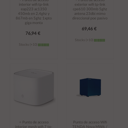
÷ Punto de acceso
÷ Punto de acceso
interior wifi tp-link
exterior wifi tp-link
eap223 ac1350
cpe610 300mb 5ghz
450mb en 2,4ghz y
antena 23dbi mimo
867mb en 5ghz 1xpto
direccional poe pasivo
giga monta
69,46 €
76,94 €
Stocks (+10)
Stocks (+10)
Añadir al
Añadir al
carrito
carrito
÷ Punto de acceso
Punto de acceso Wifi
interior mesh wifi 7 tp-
TENDA Nova MW6 /