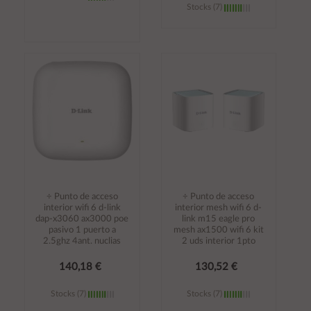
Stocks (7)
Añadir al
Añadir al
carrito
carrito
÷ Punto de acceso
÷ Punto de acceso
interior wifi 6 d-link
interior mesh wifi 6 d-
dap-x3060 ax3000 poe
link m15 eagle pro
pasivo 1 puerto a
mesh ax1500 wifi 6 kit
2.5ghz 4ant. nuclias
2 uds interior 1pto
140,18 €
130,52 €
Stocks (7)
Stocks (7)