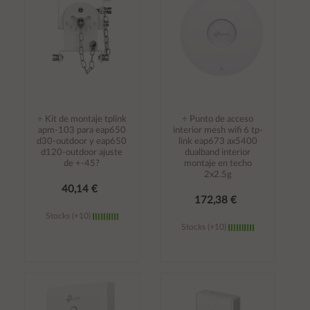
÷ Kit de montaje tplink
÷ Punto de acceso
apm-103 para eap650
interior mesh wifi 6 tp-
d30-outdoor y eap650
link eap673 ax5400
d120-outdoor ajuste
dualband interior
de +-45?
montaje en techo
2x2.5g
40,14 €
172,38 €
Stocks (+10)
Stocks (+10)
Añadir al
Añadir al
carrito
carrito