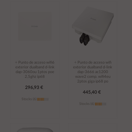
Añadir al
Añadir al
carrito
carrito
÷ Punto de acceso wifi6
÷ Punto de acceso wifi
exterior dualband d-link
exterior dualband d-link
dap-3060ou 1ptos poe
dap-3666 ac1200
2,5ghz ip68
wave2 comp. wifi4eu
2ptos giga ip68 po
296,93 €
445,40 €
Stocks (6)
Stocks (6)
Añadir al
Añadir al