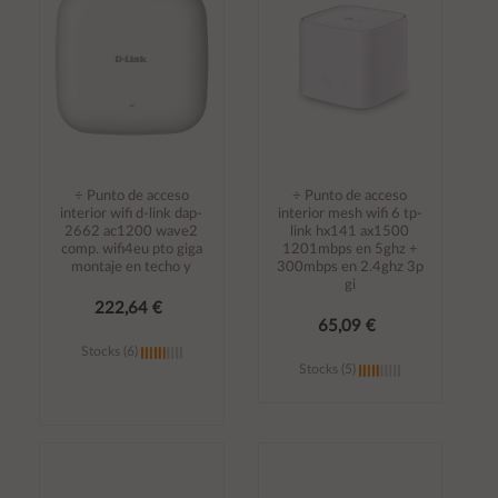
carrito
carrito
÷ Punto de acceso
÷ Punto de acceso
interior wifi d-link dap-
interior mesh wifi 6 tp-
2662 ac1200 wave2
link hx141 ax1500
comp. wifi4eu pto giga
1201mbps en 5ghz +
montaje en techo y
300mbps en 2.4ghz 3p
gi
222,64 €
65,09 €
Stocks (6)
Stocks (5)
Añadir al
Añadir al
carrito
carrito