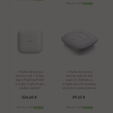
Stocks (+10)
Añadir al
Añadir al
carrito
carrito
÷ Punto de acceso
÷ Punto de acceso
interior wifi 7 d-link
interior wifi tp-link
dap-e9560 be9500
eap110 300mb en
2.4 ghz/5 ghz/6 ghz
2,4ghz pto eth montaje
nuclias connect
en techo y pared poe pa
326,60 €
39,10 €
Stocks (+10)
Stocks (+10)