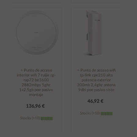
Añadir al
Añadir al
carrito
carrito
÷ Punto de acceso
÷ Punto de acceso wifi
interior wifi 7 ruijie rg-
tp-link cpe210 alta
rap72 be3600
potencia exterior
2882mbps 5ghz
300mb 2,4ghz antena
1x2,5gb poe pasivo
9dbi poe pasivo siste
montaje
46,92 €
136,96 €
Stocks (+10)
Stocks (+10)