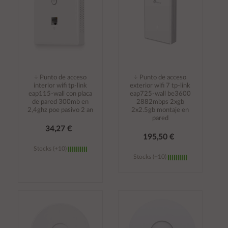
÷ Punto de acceso
÷ Punto de acceso
interior wifi tp-link
exterior wifi 7 tp-link
eap115-wall con placa
eap725-wall be3600
de pared 300mb en
2882mbps 2xgb
2,4ghz poe pasivo 2 an
2x2.5gb montaje en
pared
34,27 €
195,50 €
Stocks (+10)
Stocks (+10)
Añadir al
Añadir al
carrito
carrito