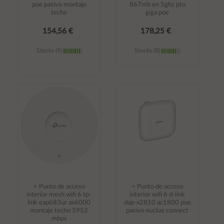
poe pasivo montaje
867mb en 5ghz pto
techo
giga poe
154,56 €
178,25 €
Stocks (9)
Stocks (8)
Añadir al
Añadir al
carrito
carrito
÷ Punto de acceso
÷ Punto de acceso
interior mesh wifi 6 tp-
interior wifi 6 d-link
link eap683ur ax6000
dap-x2810 ac1800 poe
montaje techo 5952
pasivo nuclias connect
mbps