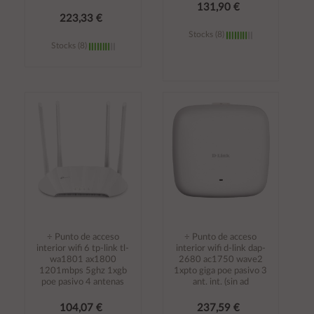
131,90 €
223,33 €
Stocks (8)
Stocks (8)
Añadir al
Añadir al
carrito
carrito
÷ Punto de acceso
÷ Punto de acceso
interior wifi 6 tp-link tl-
interior wifi d-link dap-
wa1801 ax1800
2680 ac1750 wave2
1201mbps 5ghz 1xgb
1xpto giga poe pasivo 3
poe pasivo 4 antenas
ant. int. (sin ad
104,07 €
237,59 €