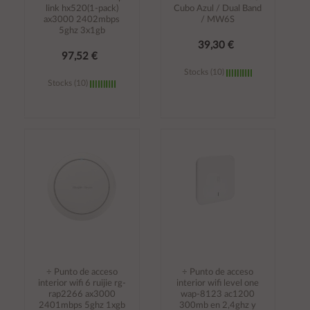
link hx520(1-pack)
Cubo Azul / Dual Band
ax3000 2402mbps
/ MW6S
5ghz 3x1gb
39,30 €
97,52 €
Stocks (10)
Stocks (10)
Añadir al
Añadir al
carrito
carrito
÷ Punto de acceso
÷ Punto de acceso
interior wifi 6 ruijie rg-
interior wifi level one
rap2266 ax3000
wap-8123 ac1200
2401mbps 5ghz 1xgb
300mb en 2,4ghz y