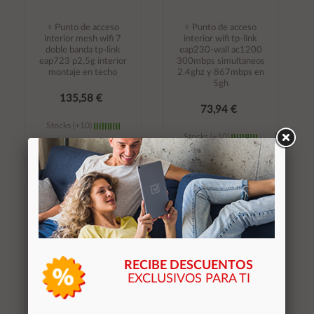
÷ Punto de acceso
÷ Punto de acceso
interior mesh wifi 7
interior wifi tp-link
doble banda tp-link
eap230-wall ac1200
eap723 p2,5g interior
300mbps simultaneos
montaje en techo
2.4ghz y 867mbps en
5gh
135,58 €
73,94 €
Stocks (+10)
Stocks (+10)
Añadir al
Añadir al
carrito
carrito
RECIBE DESCUENTOS
EXCLUSIVOS PARA TI