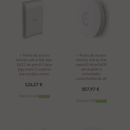
carrito
carrito
÷ Punto de acceso
÷ Punto de acceso
interior wifi d-link dap-
interior wifi tp-link
2622 de pared 2 ptos
eap660 hd ax3600
giga wave 2 soporta
ultrarapido 6
poe nuclias connec
velocidades
conectividad de alt
126,27 €
307,97 €
Stocks (+10)
Stocks (+10)
Añadir al
Añadir al
carrito
carrito