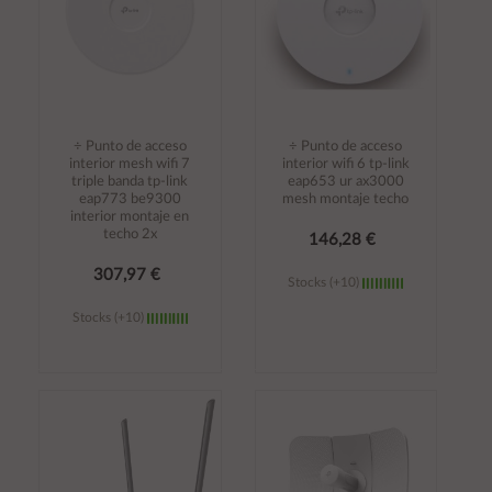
÷ Punto de acceso
÷ Punto de acceso
interior mesh wifi 7
interior wifi 6 tp-link
triple banda tp-link
eap653 ur ax3000
eap773 be9300
mesh montaje techo
interior montaje en
techo 2x
146,28 €
307,97 €
Stocks (+10)
Stocks (+10)
Añadir al
Añadir al
carrito
carrito