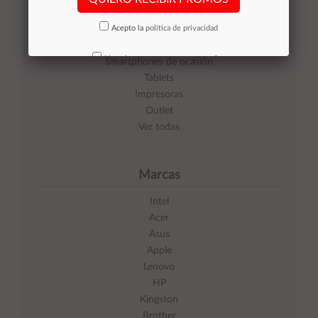
Categorías
Acepto la
política de privacidad
Equipos de Ocasión
No volver a mostrar mas este aviso
Smartphones de ocasión
Tablets
Impresoras
Outlet
Ver todas
Marcas
Intel
Acer
Asus
Apple
Lenovo
HP
Kingston
Brother