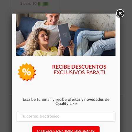
Stocks (10)
Añadir al
carrito
RECIBE DESCUENTOS
EXCLUSIVOS PARA TI
Suscribirse
Escribe tu email y recibe
ofertas y novedades
de
Quality Like
Acepto la
política de privacidad
QUIERO RECIBIR PROMOS