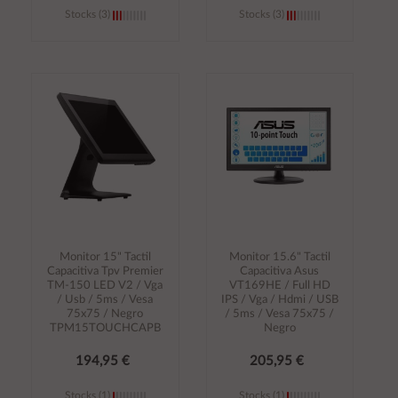
Stocks (3)
Stocks (3)
Añadir al
Añadir al
carrito
carrito
Monitor 15" Tactil
Monitor 15.6" Tactil
Capacitiva Tpv Premier
Capacitiva Asus
TM-150 LED V2 / Vga
VT169HE / Full HD
/ Usb / 5ms / Vesa
IPS / Vga / Hdmi / USB
75x75 / Negro
/ 5ms / Vesa 75x75 /
TPM15TOUCHCAPB
Negro
194,95 €
205,95 €
Stocks (1)
Stocks (1)