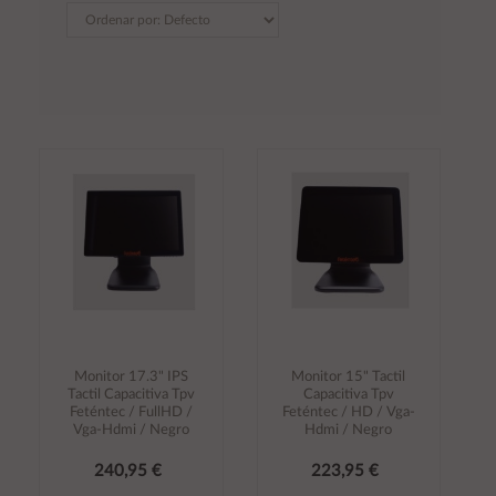
Monitor 17.3" IPS
Monitor 15" Tactil
Tactil Capacitiva Tpv
Capacitiva Tpv
Feténtec / FullHD /
Feténtec / HD / Vga-
Vga-Hdmi / Negro
Hdmi / Negro
240,95 €
223,95 €