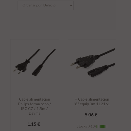
Cable alimentacion
÷ Cable alimentacion
Philips forma ocho /
"8" equip 3m 112161
IEC C7 / 1.5m /
Dayma
5,06 €
1,15 €
Stocks (+10)