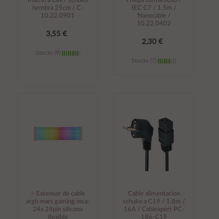
macho a Cee7 schuko
Philips forma ocho /
hembra 25cm / C-
IEC C7 / 1.5m /
10.22.0901
Nanocable /
10.22.0402
3,55 €
2,30 €
Stocks (9)
Stocks (7)
Añadir al
Añadir al
carrito
carrito
÷ Extensor de cable
Cable alimentacion
argb mars gaming mca-
schuko a C19 / 1.8m /
24x 24pin silicona
16A / Cablexpert PC-
flexible
186-C19