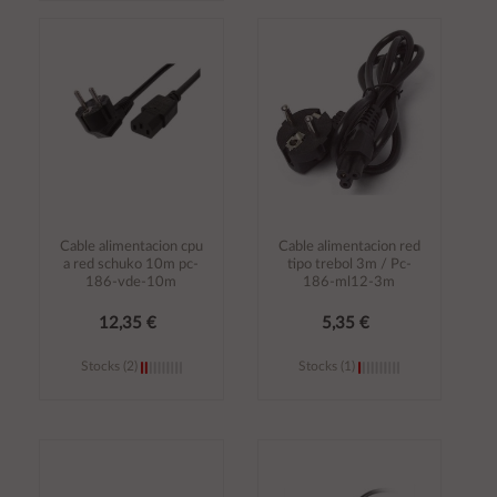
Añadir al
Añadir al
carrito
carrito
Cable alimentacion cpu
Cable alimentacion red
a red schuko 10m pc-
tipo trebol 3m / Pc-
186-vde-10m
186-ml12-3m
12,35 €
5,35 €
Stocks (2)
Stocks (1)
Añadir al
Añadir al
carrito
carrito