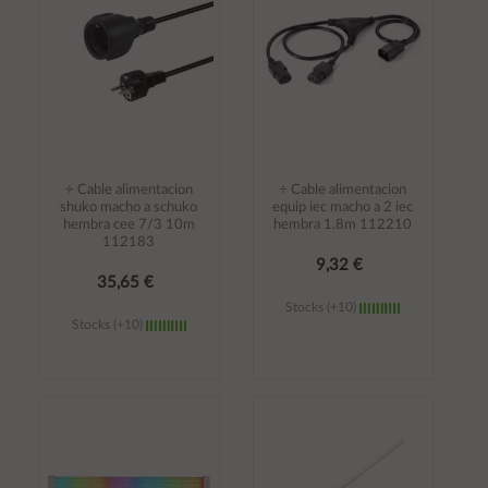
÷ Cable alimentacion
÷ Cable alimentacion
shuko macho a schuko
equip iec macho a 2 iec
hembra cee 7/3 10m
hembra 1.8m 112210
112183
9,32 €
35,65 €
Stocks (+10)
Stocks (+10)
Añadir al
Añadir al
carrito
carrito