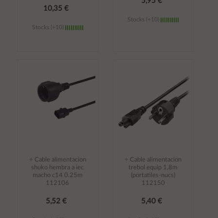
5,95 €
10,35 €
Stocks (+10)
Stocks (+10)
Añadir al
Añadir al
carrito
carrito
÷ Cable alimentacion
÷ Cable alimentacion
shuko hembra a iec
trebol equip 1,8m
macho c14 0.25m
(portatiles-nucs)
112106
112150
5,52 €
5,40 €