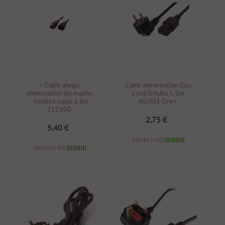
÷ Cable alargo
Cable alimentacion Cpu
alimentacion iec macho
a red Schuko 1.5m
- hembra equip 1,8m
AU301 One+
112100
2,75 €
5,40 €
Stocks (+10)
Stocks (+10)
Añadir al
Añadir al
carrito
carrito