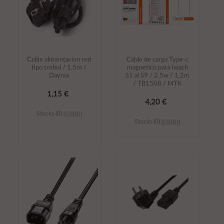
Cable alimentacion red
Cable de carga Type-c
tipo trebol / 1.5m /
magnetico para Iwach
Dayma
S1 al S9 / 2.5w / 1.2m
/ TB1508 / MTK
1,15 €
4,20 €
Stocks (0)
Stocks (0)
Añadir al
Añadir al
carrito
carrito