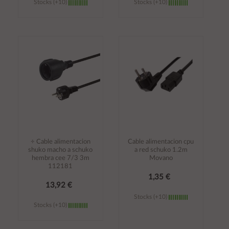
Stocks (+10)
Stocks (+10)
Añadir al
Añadir al
carrito
carrito
÷ Cable alimentacion
Cable alimentacion cpu
shuko macho a schuko
a red schuko 1.2m
hembra cee 7/3 3m
Movano
112181
1,35 €
13,92 €
Stocks (+10)
Stocks (+10)