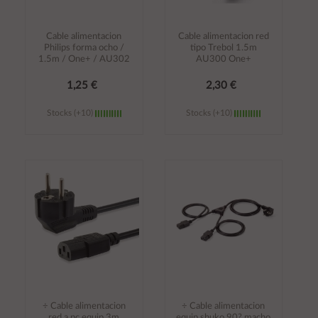
Cable alimentacion
Cable alimentacion red
Philips forma ocho /
tipo Trebol 1.5m
1.5m / One+ / AU302
AU300 One+
1,25 €
2,30 €
Stocks (+10)
Stocks (+10)
Añadir al
Añadir al
carrito
carrito
÷ Cable alimentacion
÷ Cable alimentacion
red a pc equip 3m
equip shuko 90? macho