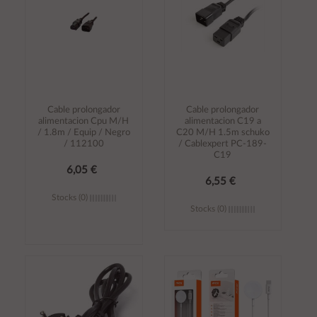
Cable prolongador
Cable prolongador
alimentacion Cpu M/H
alimentacion C19 a
/ 1.8m / Equip / Negro
C20 M/H 1.5m schuko
/ 112100
/ Cablexpert PC-189-
C19
6,05 €
6,55 €
Stocks (0)
Stocks (0)
Añadir al
Añadir al
carrito
carrito