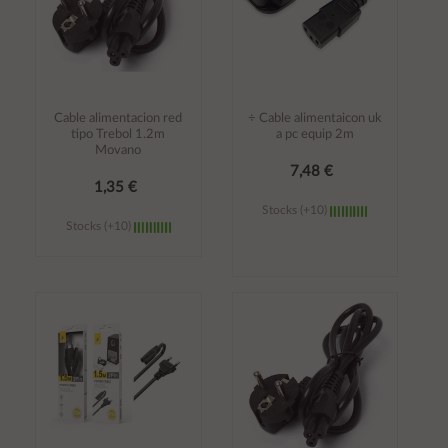
Cable alimentacion red
÷ Cable alimentaicon uk
tipo Trebol 1.2m
a pc equip 2m
Movano
7,48 €
1,35 €
Stocks (+10)
Stocks (+10)
Añadir al
Añadir al
carrito
carrito