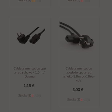
Stocks (4)
Stocks (3)
Añadir al
Añadir al
carrito
carrito
Cable alimentacion cpu
Cable alimentacion
a red schuko / 1.5m /
acodado cpu a red
Dayma
schuko 1.8m pc-186a-
vde
1,15 €
3,00 €
Stocks (2)
Stocks (2)