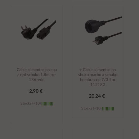
Añadir al
Añadir al
carrito
carrito
Cable alimentacion cpu
÷ Cable alimentacion
a red schuko 1.8m pc-
shuko macho a schuko
186-vde
hembra cee 7/3 5m
112182
2,90 €
20,24 €
Stocks (+10)
Stocks (+10)
Añadir al
Añadir al
carrito
carrito