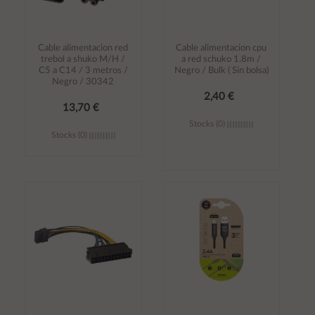
Cable alimentacion red
Cable alimentacion cpu
trebol a shuko M/H /
a red schuko 1.8m /
C5 a C14 / 3 metros /
Negro / Bulk ( Sin bolsa)
Negro / 30342
2,40 €
13,70 €
Stocks (0)
Stocks (0)
Añadir al
Añadir al
carrito
carrito