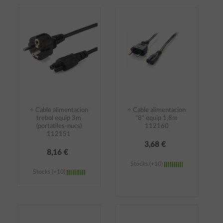
Añadir al
Añadir al
carrito
carrito
÷ Cable alimentacion
÷ Cable alimentacion
trebol equip 3m
"8" equip 1,8m
(portatiles-nucs)
112160
112151
3,68 €
8,16 €
Stocks (+10)
Stocks (+10)
Añadir al
Añadir al
carrito
carrito