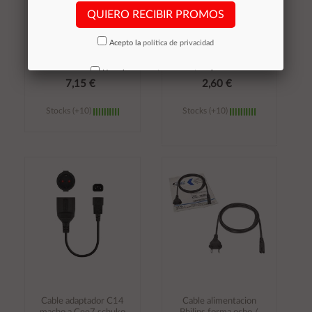
QUIERO RECIBIR PROMOS
Cable prolongador
Cable adaptador de
alimentacion Cpu M/H
alimentacion (C14
5m schuko /
macho a Schuko
Acepto la
política de privacidad
Cablexpert pc-189-
hembra ) / 16a / 15cm
vde-5m
/ PC-SFC14M-01
No volver a mostrar mas este aviso
7,15 €
2,60 €
Stocks (+10)
Stocks (+10)
Añadir al
Añadir al
carrito
carrito
Cable adaptador C14
Cable alimentacion