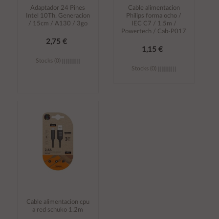
Adaptador 24 Pines
Cable alimentacion
Intel 10Th. Generacion
Philips forma ocho /
/ 15cm / A130 / 3go
IEC C7 / 1.5m /
Powertech / Cab-P017
2,75 €
1,15 €
Stocks (0)
Stocks (0)
Añadir al
Añadir al
carrito
carrito
Cable alimentacion cpu
a red schuko 1.2m