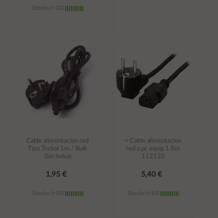
Stocks (+10)
Añadir al
Añadir al
carrito
carrito
Cable alimentacion red
÷ Cable alimentacion
Tipo Trebol 1m / Bulk
red a pc equip 1.8m
(Sin bolsa)
112120
1,95 €
5,40 €
Stocks (+10)
Stocks (+10)