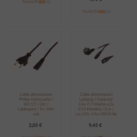
Stocks (5)
Stocks (5)
Añadir al
Añadir al
carrito
carrito
Cable alimentacion
Cable alimentacion
Philips forma ocho /
Lanberg / Conector
IEC C7 / 2m /
Cee 7/7 Macho a 2x
Cablexpert / Pc-184-
C13 Hembra / 2 m /
vde
ca-c13c-13cc-0018-bk
2,05 €
9,45 €