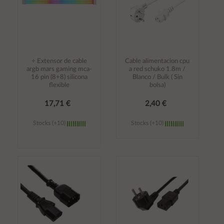
÷ Extensor de cable
Cable alimentacion cpu
argb mars gaming mca-
a red schuko 1.8m /
16 pin (8+8) silicona
Blanco / Bulk ( Sin
flexible
bolsa)
17,71 €
2,40 €
Stocks (+10)
Stocks (+10)
Añadir al
Añadir al
carrito
carrito