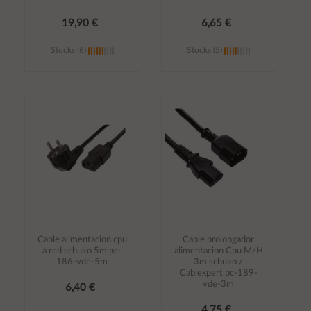
19,90 €
6,65 €
Stocks (6)
Stocks (5)
Añadir al
Añadir al
carrito
carrito
Cable alimentacion cpu
Cable prolongador
a red schuko 5m pc-
alimentacion Cpu M/H
186-vde-5m
3m schuko /
Cablexpert pc-189-
vde-3m
6,40 €
4,75 €