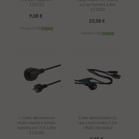
112121
a 2 iec hembra 1.8m
112220
9,08 €
10,58 €
Stocks (+10)
Stocks (+10)
Añadir al
Añadir al
carrito
carrito
÷ Cable alimentacion
Cable alimentacion 2x
shuko macho a schuko
cpu a red schuko 1.2m
hembra cee 7/3 1.8m
/ Bulk ( Sin bolsa)
112180