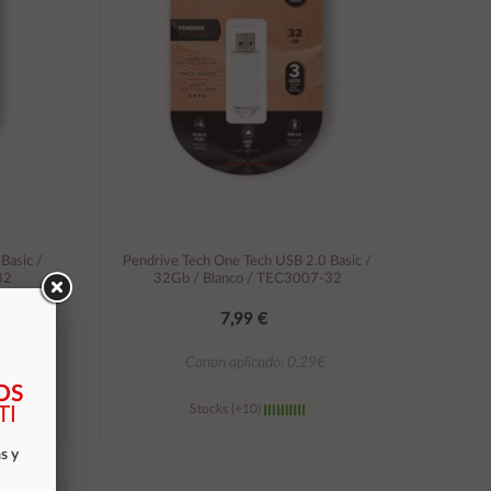
Basic /
Pendrive Tech One Tech USB 2.0 Basic /
32
32Gb / Blanco / TEC3007-32
7,99 €
Canon aplicado: 0,29€
OS
Stocks (+10)
TI
s y
Añadir al carrito