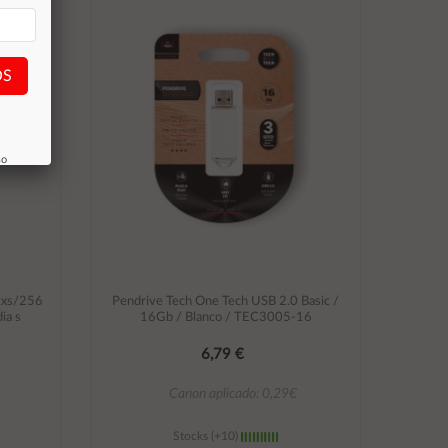
OS
so
txs/256
Pendrive Tech One Tech USB 2.0 Basic /
ia s
16Gb / Blanco / TEC3005-16
6,79 €
Canon aplicado: 0,29€
Stocks (+10)