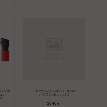
Añadir al carrito
8Gb USB
÷ Memoria usb-c 256gb kingston
ero /
dt70/256gb usb-c 3.2
GB
26,46 €