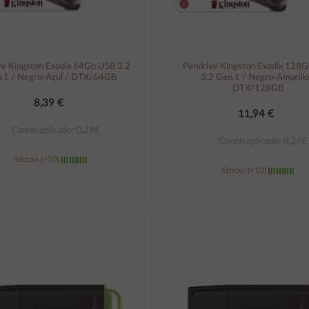
ve Kingston Exodia 64Gb USB 3.2
Pendrive Kingston Exodia 128
.1 / Negro-Azul / DTX/64GB
3.2 Gen.1 / Negro-Amarillo
DTX/128GB
8,39 €
11,94 €
Canon aplicado: 0,29€
Canon aplicado: 0,29€
Stocks (+10)
Stocks (+10)
Añadir al carrito
Añadir al carrito