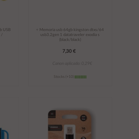
Gb USB
÷ Memoria usb 64gb kingston dtxs/64
 /
usb3.2gen 1 datatraveler exodia s
(black/black)
7,30 €
Canon aplicado: 0,29€
Stocks (+10)
Añadir al carrito