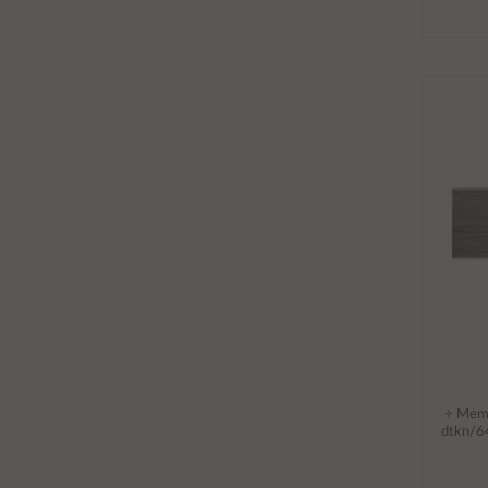
÷ Memo
dtkn/6