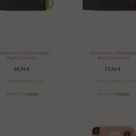
Memoria usb 256gb kingston
÷ Memoria usb 128gb kings
dtxg2/256 usb3.2
dtxg2/128 usb3.2
26,74 €
11,56 €
Canon aplicado: 0,29€
Canon aplicado: 0,29€
Stocks (+10)
Stocks (+10)
Añadir al carrito
Añadir al carrito