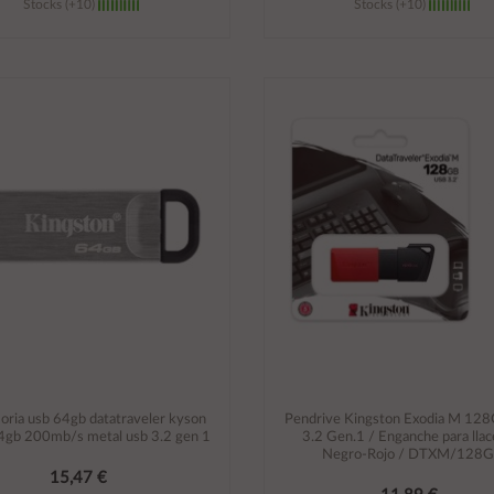
Stocks (+10)
Stocks (+10)
Añadir al carrito
Añadir al carrito
ria usb 64gb datatraveler kyson
Pendrive Kingston Exodia M 12
4gb 200mb/s metal usb 3.2 gen 1
3.2 Gen.1 / Enganche para llac
Negro-Rojo / DTXM/128
15,47 €