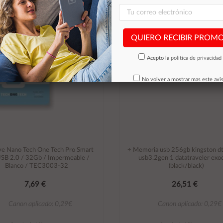
QUIERO RECIBIR PROM
Acepto la
política de privacidad
No volver a mostrar mas este avi
ve Nano Tech One Tech Pro Smart
÷ Memoria usb 256gb kingston d
USB 2.0 / 32Gb / Impermeable /
usb3.2gen 1 datatraveler exod
Blanco / TEC3003-32
(black/black)
7,69 €
26,51 €
Canon aplicado: 0,29€
Canon aplicado: 0,29€