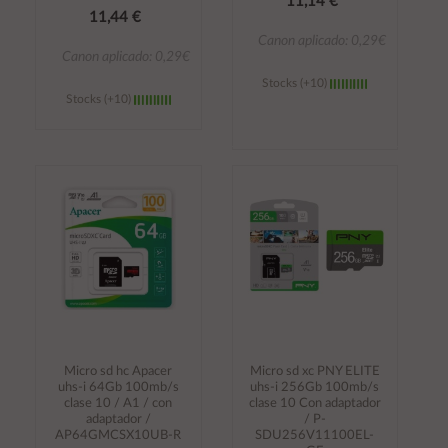
11,14 €
11,44 €
Canon aplicado: 0,29€
Canon aplicado: 0,29€
Stocks (+10)
Stocks (+10)
Añadir al
Añadir al
carrito
carrito
Micro sd hc Apacer
Micro sd xc PNY ELITE
uhs-i 64Gb 100mb/s
uhs-i 256Gb 100mb/s
clase 10 / A1 / con
clase 10 Con adaptador
adaptador /
/ P-
AP64GMCSX10UB-R
SDU256V11100EL-