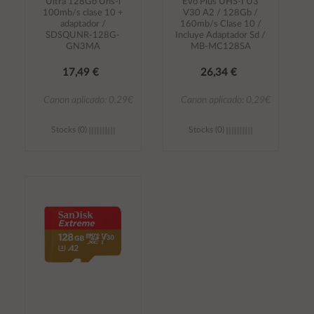
Ultra 128Gb Uhs-i
Evo Plus UHS-I U3
100mb/s clase 10 +
V30 A2 / 128Gb /
adaptador /
160mb/s Clase 10 /
SDSQUNR-128G-
Incluye Adaptador Sd /
GN3MA
MB-MC128SA
17,49 €
26,34 €
Canon aplicado: 0,29€
Canon aplicado: 0,29€
Stocks (0)
Stocks (0)
Añadir al
Añadir al
carrito
carrito