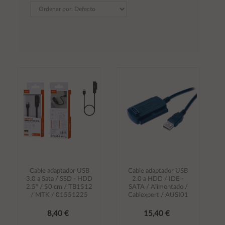
Cable adaptador USB
Cable adaptador USB
3.0 a Sata / SSD - HDD
2.0 a HDD / IDE -
2.5" / 50 cm / TB1512
SATA / Alimentado /
/ MTK / 01551225
Cablexpert / AUSI01
8,40 €
15,40 €