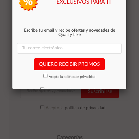
EXCLUSIVOS PARA TI
Añadir al
Añadir al
carrito
carrito
Escribe tu email y recibe
ofertas y novedades
de
Quality Like
QUIERO RECIBIR PROMOS
Acepto la
política de privacidad
No volver a mostrar mas este aviso
Suscribirse
Acepto la
política de privacidad
Categorías