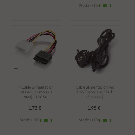
Stocks (+10)
Añadir al
Añadir al
carrito
carrito
÷ Cable alimentacion
Cable alimentacion red
sata equip ( molex a
Tipo Trebol 1m / Bulk
sata) 112050
(Sin bolsa)
1,72 €
1,95 €
Stocks (+10)
Stocks (+10)