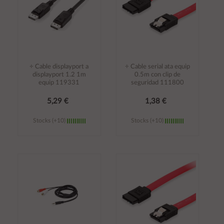
÷ Cable displayport a
÷ Cable serial ata equip
displayport 1.2 1m
0.5m con clip de
equip 119331
seguridad 111800
5,29 €
1,38 €
Stocks (+10)
Stocks (+10)
Añadir al
Añadir al
carrito
carrito