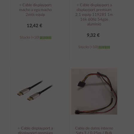
÷ Cable displayport
÷ Cable displayport a
macho a vga macho
displayport premium
2mts equip
2,1 equip 119281 1m
16k 60hz 54gps
aluminio
12,42 €
9,32 €
Stocks (+10)
Stocks (+10)
Añadir al
Añadir al
carrito
carrito
÷ Cable displayport a
Cable de datos interno
displayport premium
Sata 3 / 0.25m / Bulk