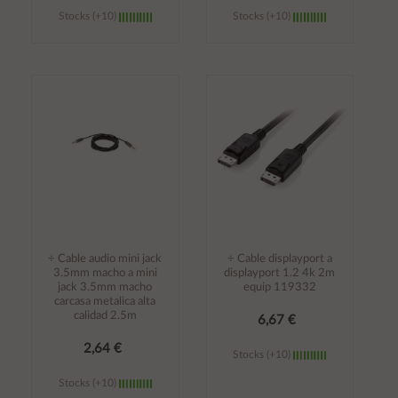
Stocks (+10)
Stocks (+10)
Añadir al
Añadir al
carrito
carrito
÷ Cable audio mini jack
÷ Cable displayport a
3.5mm macho a mini
displayport 1.2 4k 2m
jack 3.5mm macho
equip 119332
carcasa metalica alta
calidad 2.5m
6,67 €
2,64 €
Stocks (+10)
Stocks (+10)