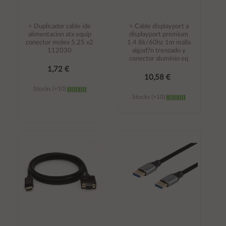
÷ Duplicador cable ide
÷ Cable displayport a
alimentacion atx equip
displayport premium
conector molex 5.25 x2
1.4 8k/60hz 1m malla
112030
algod?n trenzado y
conector aluminio eq
1,72 €
10,58 €
Stocks (+10)
Stocks (+10)
Añadir al
Añadir al
carrito
carrito