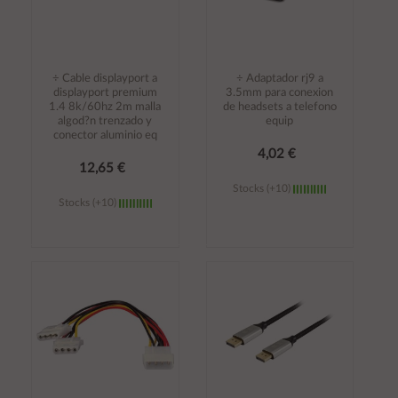
÷ Cable displayport a
÷ Adaptador rj9 a
displayport premium
3.5mm para conexion
1.4 8k/60hz 2m malla
de headsets a telefono
algod?n trenzado y
equip
conector aluminio eq
4,02 €
12,65 €
Stocks (+10)
Stocks (+10)
Añadir al
Añadir al
carrito
carrito