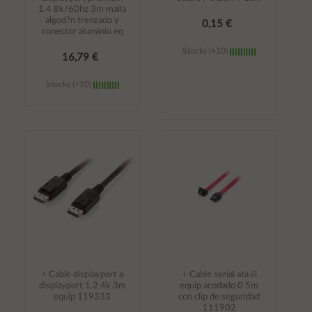
1.4 8k/60hz 3m malla
algod?n trenzado y
0,15 €
conector aluminio eq
Stocks (+10)
16,79 €
Stocks (+10)
Añadir al
Añadir al
carrito
carrito
÷ Cable displayport a
÷ Cable serial ata iii
displayport 1.2 4k 3m
equip acodado 0.5m
equip 119333
con clip de seguridad
111902