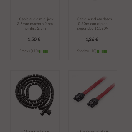
÷ Cable audio mini jack
÷ Cable serial ata datos
3.5mm macho a 2 rca
0.30m con clip de
hembra 2.5m
seguridad 111809
1,50 €
1,26 €
Stocks (+10)
Stocks (+10)
Añadir al
Añadir al
carrito
carrito
÷ Organizador de
÷ Cable serial ata iii