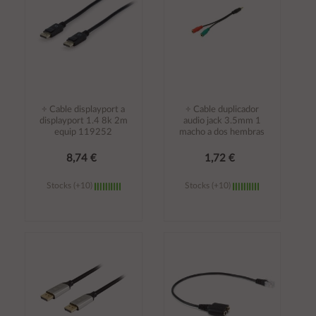
÷ Cable displayport a
÷ Cable duplicador
displayport 1.4 8k 2m
audio jack 3.5mm 1
equip 119252
macho a dos hembras
8,74 €
1,72 €
Stocks (+10)
Stocks (+10)
Añadir al
Añadir al
carrito
carrito