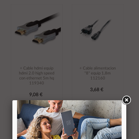
Añadir al
Añadir al
carrito
carrito
÷ Cable hdmi equip
÷ Cable alimentacion
hdmi 2.0 high speed
"8" equip 1,8m
con ethernet 5m hq
112160
119340
3,68 €
9,08 €
Stocks (+10)
Stocks (+10)
Añadir al
Añadir al
carrito
carrito