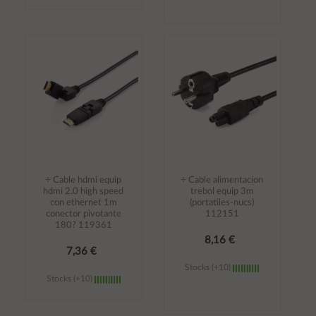
Añadir al
Añadir al
carrito
carrito
÷ Cable hdmi equip
÷ Cable alimentacion
hdmi 2.0 high speed
trebol equip 3m
con ethernet 1m
(portatiles-nucs)
conector pivotante
112151
180? 119361
8,16 €
7,36 €
Stocks (+10)
Stocks (+10)