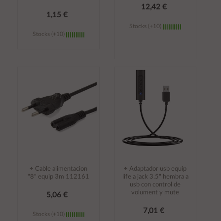
12,42 €
1,15 €
Stocks (+10)
Stocks (+10)
Añadir al
Añadir al
carrito
carrito
÷ Cable alimentacion
÷ Adaptador usb equip
"8" equip 3m 112161
life a jack 3.5" hembra a
usb con control de
volument y mute
5,06 €
7,01 €
Stocks (+10)