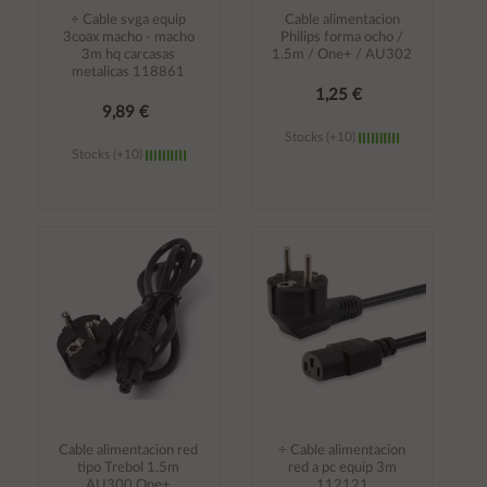
÷ Cable svga equip
Cable alimentacion
3coax macho - macho
Philips forma ocho /
3m hq carcasas
1.5m / One+ / AU302
metalicas 118861
1,25 €
9,89 €
Stocks (+10)
Stocks (+10)
Añadir al
Añadir al
carrito
carrito
Cable alimentacion red
÷ Cable alimentacion
tipo Trebol 1.5m
red a pc equip 3m
AU300 One+
112121