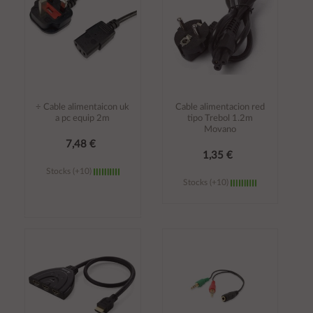
÷ Cable alimentaicon uk
Cable alimentacion red
a pc equip 2m
tipo Trebol 1.2m
Movano
7,48 €
1,35 €
Stocks (+10)
Stocks (+10)
Añadir al
Añadir al
carrito
carrito