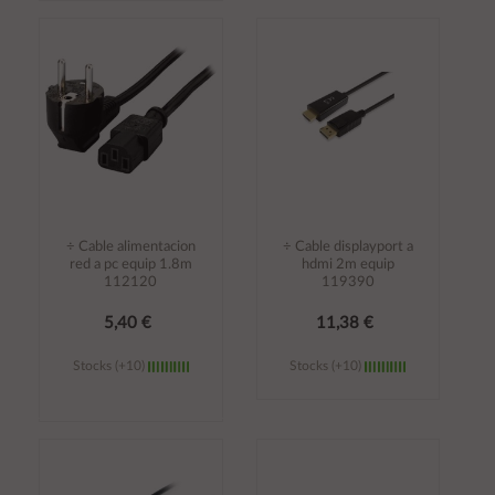
Añadir al
Añadir al
carrito
carrito
÷ Cable alimentacion
÷ Cable displayport a
red a pc equip 1.8m
hdmi 2m equip
112120
119390
5,40 €
11,38 €
Stocks (+10)
Stocks (+10)
Añadir al
Añadir al
carrito
carrito