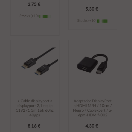
2,75 €
5,30 €
Stocks (+10)
Stocks (+10)
Añadir al
Añadir al
carrito
carrito
÷ Cable displayport a
Adaptador DisplayPort
displayport 2,1 equip
a HDMI M/H / 10cm /
119271 1m 16k 60hz
Negro / Cablexpert / a-
40gps
dpm-HDMIf-002
8,16 €
4,30 €