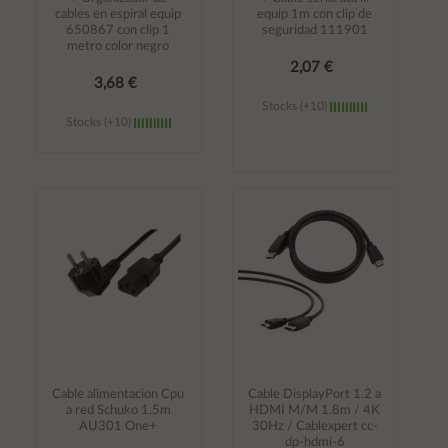
cables en espiral equip
equip 1m con clip de
650867 con clip 1
seguridad 111901
metro color negro
2,07 €
3,68 €
Stocks (+10)
Stocks (+10)
Añadir al
Añadir al
carrito
carrito
Cable alimentacion Cpu
Cable DisplayPort 1.2 a
a red Schuko 1.5m
HDMI M/M 1.8m / 4K
AU301 One+
30Hz / Cablexpert cc-
dp-hdmi-6