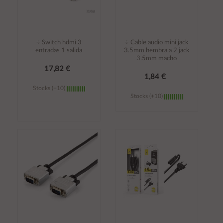
÷ Switch hdmi 3
÷ Cable audio mini jack
entradas 1 salida
3.5mm hembra a 2 jack
3.5mm macho
17,82 €
1,84 €
Stocks (+10)
Stocks (+10)
Añadir al
Añadir al
carrito
carrito