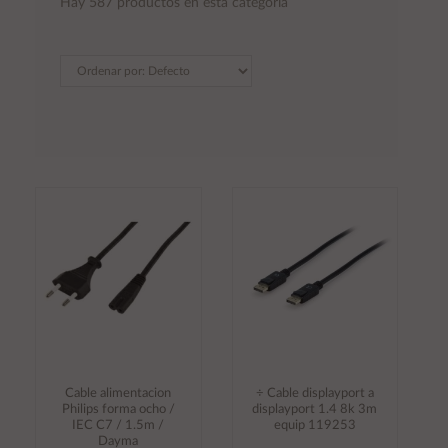
Hay 587 productos en esta categoría
Cable alimentacion
÷ Cable displayport a
Philips forma ocho /
displayport 1.4 8k 3m
IEC C7 / 1.5m /
equip 119253
Dayma