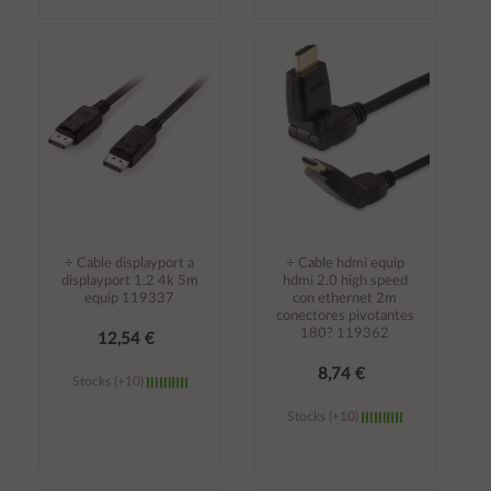
Añadir al
Añadir al
carrito
carrito
÷ Cable displayport a
÷ Cable hdmi equip
displayport 1.2 4k 5m
hdmi 2.0 high speed
equip 119337
con ethernet 2m
conectores pivotantes
180? 119362
12,54 €
8,74 €
Stocks (+10)
Stocks (+10)
Añadir al
Añadir al