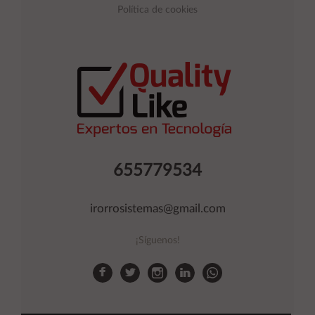
Política de cookies
655779534
irorrosistemas@gmail.com
¡Síguenos!